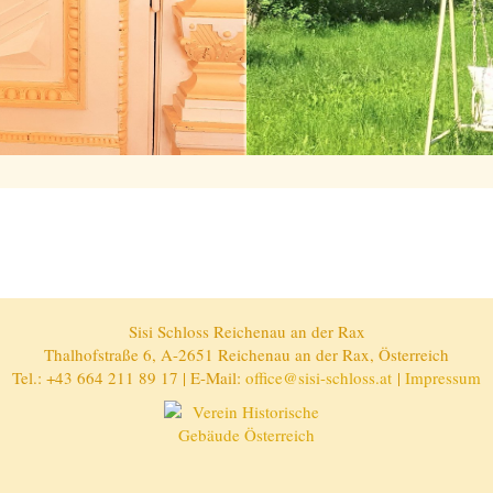
Sisi Schloss Reichenau an der Rax
Thalhofstraße 6, A-2651 Reichenau an der Rax, Österreich
Tel.: +43 664 211 89 17 | E-Mail:
office@sisi-schloss.at
|
Impressum