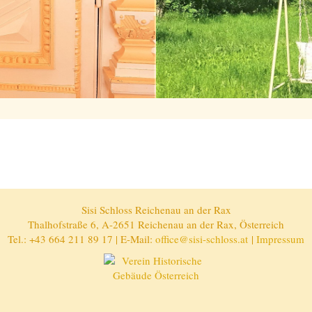
Sisi Schloss Reichenau an der Rax
Thalhofstraße 6, A-2651 Reichenau an der Rax, Österreich
Tel.: +43 664 211 89 17 | E-Mail:
office@sisi-schloss.at
|
Impressum