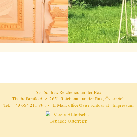
Sisi Schloss Reichenau an der Rax
Thalhofstraße 6, A-2651 Reichenau an der Rax, Österreich
Tel.: +43 664 211 89 17 | E-Mail:
office@sisi-schloss.at
|
Impressum