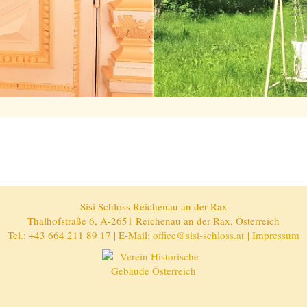
Sisi Schloss Reichenau an der Rax
Thalhofstraße 6, A-2651 Reichenau an der Rax, Österreich
Tel.: +43 664 211 89 17 | E-Mail:
office@sisi-schloss.at
|
Impressum