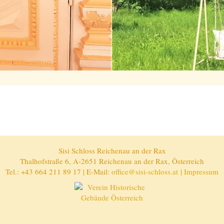
Sisi Schloss Reichenau an der Rax
Thalhofstraße 6, A-2651 Reichenau an der Rax, Österreich
Tel.: +43 664 211 89 17 | E-Mail:
office@sisi-schloss.at
|
Impressum