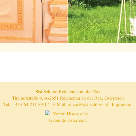
Sisi Schloss Reichenau an der Rax
Thalhofstraße 6, A-2651 Reichenau an der Rax, Österreich
Tel.: +43 664 211 89 17 | E-Mail:
office@sisi-schloss.at
|
Impressum