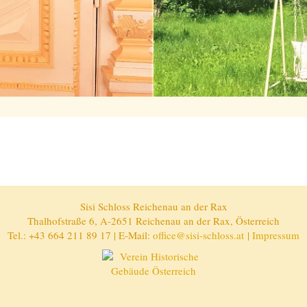
Sisi Schloss Reichenau an der Rax
Thalhofstraße 6, A-2651 Reichenau an der Rax, Österreich
Tel.: +43 664 211 89 17 | E-Mail:
office@sisi-schloss.at
|
Impressum