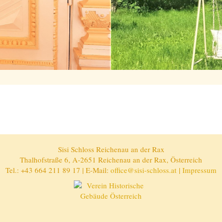
Sisi Schloss Reichenau an der Rax
Thalhofstraße 6, A-2651 Reichenau an der Rax, Österreich
Tel.: +43 664 211 89 17 | E-Mail:
office@sisi-schloss.at
|
Impressum