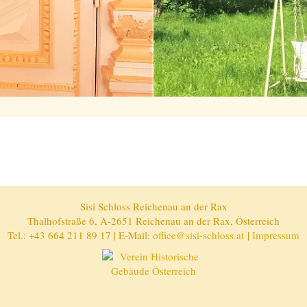
Sisi Schloss Reichenau an der Rax
Thalhofstraße 6, A-2651 Reichenau an der Rax, Österreich
Tel.: +43 664 211 89 17 | E-Mail:
office@sisi-schloss.at
|
Impressum