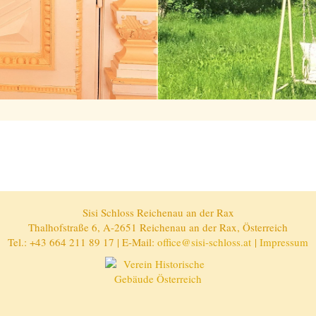
Sisi Schloss Reichenau an der Rax
Thalhofstraße 6, A-2651 Reichenau an der Rax, Österreich
Tel.: +43 664 211 89 17 | E-Mail:
office@sisi-schloss.at
|
Impressum