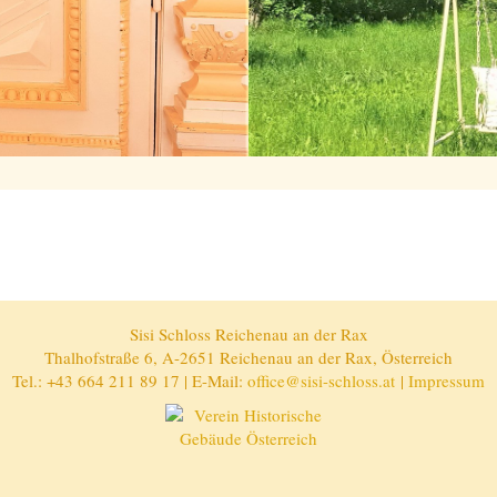
Sisi Schloss Reichenau an der Rax
Thalhofstraße 6, A-2651 Reichenau an der Rax, Österreich
Tel.: +43 664 211 89 17 | E-Mail:
office@sisi-schloss.at
|
Impressum