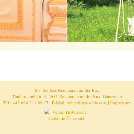
Sisi Schloss Reichenau an der Rax
Thalhofstraße 6, A-2651 Reichenau an der Rax, Österreich
Tel.: +43 664 211 89 17 | E-Mail:
office@sisi-schloss.at
|
Impressum