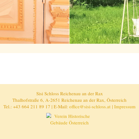
Sisi Schloss Reichenau an der Rax
Thalhofstraße 6, A-2651 Reichenau an der Rax, Österreich
Tel.: +43 664 211 89 17 | E-Mail:
office@sisi-schloss.at
|
Impressum