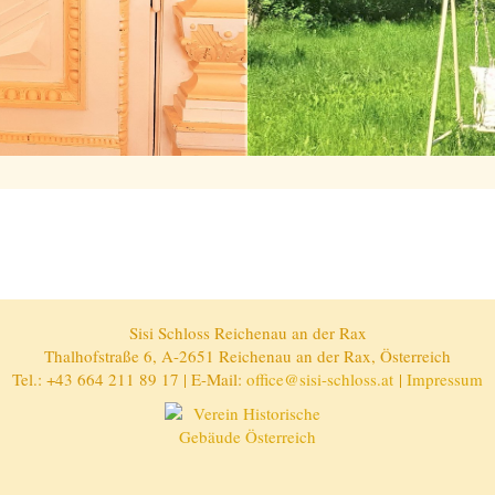
Sisi Schloss Reichenau an der Rax
Thalhofstraße 6, A-2651 Reichenau an der Rax, Österreich
Tel.: +43 664 211 89 17 | E-Mail:
office@sisi-schloss.at
|
Impressum